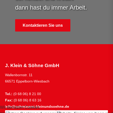
dann hast du immer Arbeit.
Kontaktieren Sie uns
J. Klein & Söhne GmbH
Wallenbornstr. 11
66571 Eppelborn-Wiesbach
Tel.:
(0 68 06) 8 21 00
Fax:
(0 68 06) 8 63 16
info@schreinerei-kleinundsoehne.de
Wir benutzen Cookies